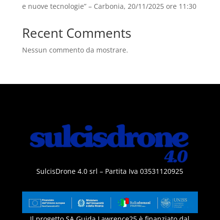
e nuove tecnologie” – Carbonia, 20/11/2025 ore 11:30
Recent Comments
Nessun commento da mostrare.
SulcisDrone 4.0 srl – Partita Iva 03531120925
Il progetto SA Guida Lawrence25 è finanziato dal