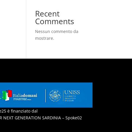
Recent
Comments
Nessun commento da
mostrare.
25 è finanziato dal
R NEXT GENERATION SARDINIA – Spoke02